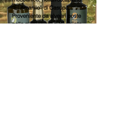
“El Amarillo” di Casupà.
Proveniente da alveari poste
nelle piantagioni di eucalipto
nel distretto della Florida.
Totalmente privo di
agrofarmaci e certificato per
l&#39;esportazione in
Germania.
CAMINO REAL, RUTA
, CASUPÀ, FLORIDA - URUGUAY
40
tel
+598 43101452
-
+598 (0)91931356
rut
218407070015
piqueroto@rinconpandora.com