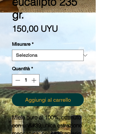
eucalipto 235
gr.
Prezzo
150,00 UYU
Misurare
*
Quantità
*
Aggiungi al carrello
Miele puro al 100%, ottenuto
con un&#39;unica estrazione
meccanica, nell&#39;apiario