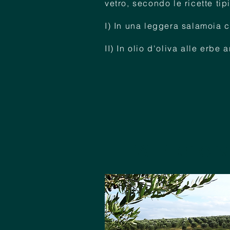
vetro, secondo le ricette tip
I) In una leggera salamoia c
II) In olio d'oliva alle erbe 
IL PATE' di oli